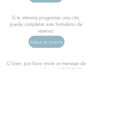
Si le interesa programar una cita,
puede completar este formulario de
reserva:
Enlace de reserva
O bien, por favor envíe un mensaje de
texto a nuestra oficina al
541-343-
1728
para que nuestro equipo de
atención al cliente pueda utilizar
servicios de traducción para ayudarle.
"Lo más auténtico de nosotros es
nuestra capacidad de crear, de